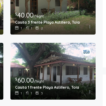
40.00
$
/Night
Casita 3 frente Playa Astillero, Tola
1
1
2
60.00
$
/Night
Casita 1 frente Playa Astillero, Tola
1
1
3