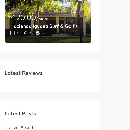
120.00
40.00
$
$
/Night
/Nig
a
Hacienda Iguana Surf & Golf Cottage
Casita 3 frente
2
1
4
1
1
bathrooms
Latest Reviews
Latest Posts
No Item Found.