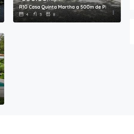
ya Colorado
R10 Casa Quinta Martha a 500m de Playa Colora
4
3
8
orado