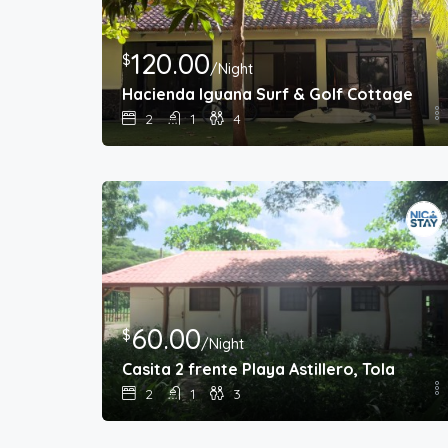
120.00
$
/Night
Hacienda Iguana Surf & Golf Cottage
2
1
4
60.00
$
/Night
Casita 2 frente Playa Astillero, Tola
2
1
3