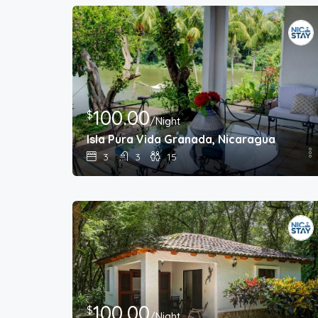
100.00
$
/Night
Isla Pura Vida Granada, Nicaragua
3
3
15
100.00
$
/Night