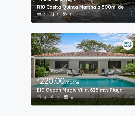
R10 Casita Quinta Martha a 500m. de Pla
1
1
1
220.00
$
/noche
E10 Ocean Magic Villa, 625 mts Playa Col
3
3
6