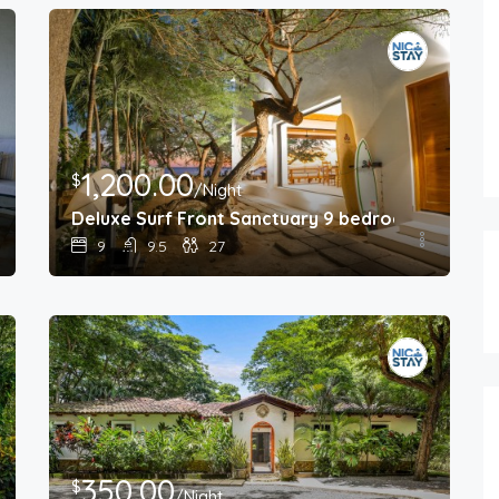
100.00
$
/Night
Isla Pura Vida Granada, Nicaragu
3
3
15
1,200.00
$
/Night
Deluxe Surf Front Sanctuary 9 bedrooms / 9.5 
9
9.5
27
350.00
$
/Night