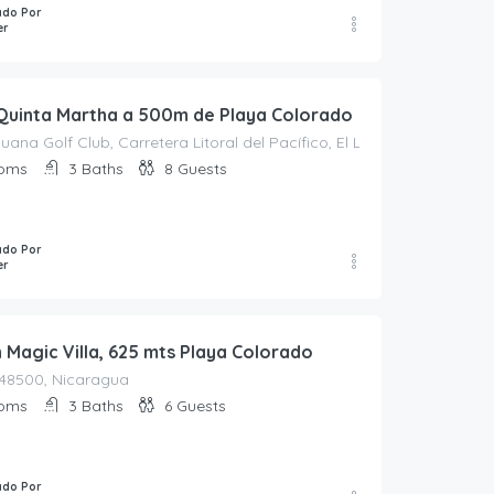
ado Por
60.00
$
er
/Night
ya Astillero, Tola
Casita 1 frente Playa Astillero, Tola
1
1
3
Quinta Martha a 500m de Playa Colorado
ana Golf Club, Carretera Litoral del Pacífico, El Limón, Tola, Rivas
oms
3
Baths
8
Guests
ado Por
er
 Magic Villa, 625 mts Playa Colorado
, 48500, Nicaragua
oms
3
Baths
6
Guests
ado Por