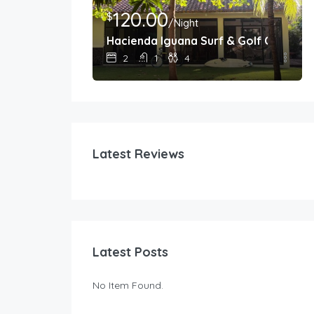
120.00
$
/Night
nada, Nicaragua
Hacienda Iguana Surf & Golf Cottage
2
1
4
Latest Reviews
Latest Posts
No Item Found.