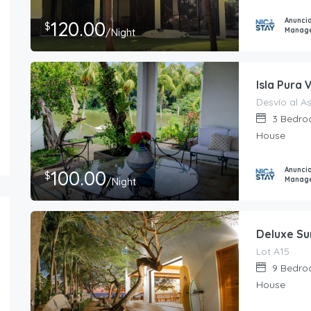
Anunci
120.00
$
Manag
/Night
Isla Pura
Desvío al A
3
Bedro
House
Anunci
100.00
$
Manag
/Night
Deluxe Su
Lot A15
9
Bedro
House