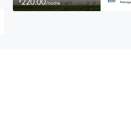
220.00
$
Manag
/noche