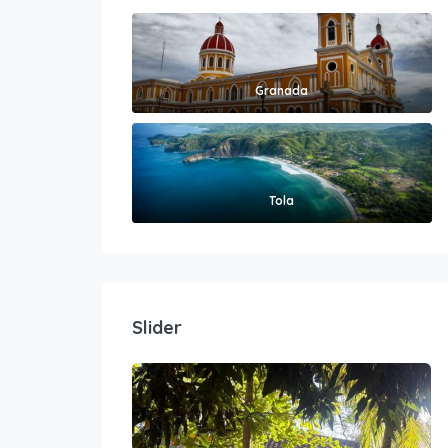
Granada
Tola
Slider