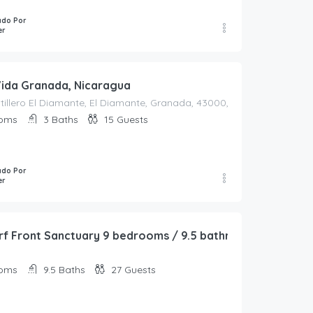
ado Por
er
 Vida Granada, Nicaragua
stillero El Diamante, El Diamante, Granada, 43000, Nicaragua
oms
3
Baths
15
Guests
ado Por
er
rf Front Sanctuary 9 bedrooms / 9.5 bathrooms
oms
9.5
Baths
27
Guests