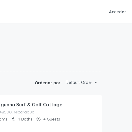
Acceder
Default Order
Ordenar por:
Iguana Surf & Golf Cottage
, 48500, Nicaragua
oms
1
Baths
4
Guests