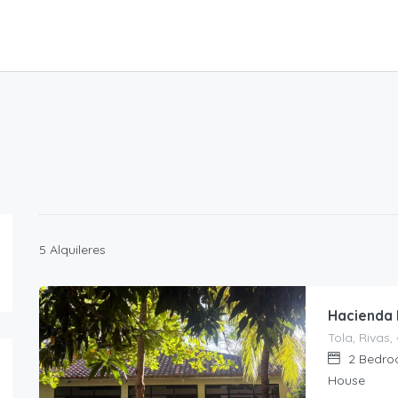
5 Alquileres
Hacienda 
Tola, Rivas
2
Bedro
House