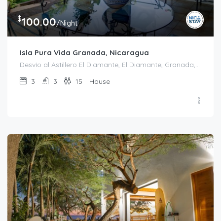
$
100.00
/Night
Isla Pura Vida Granada, Nicaragua
Desvío al Astillero El Diamante, El Diamante, Granada, 43000, Nicaragua
3
3
15
House