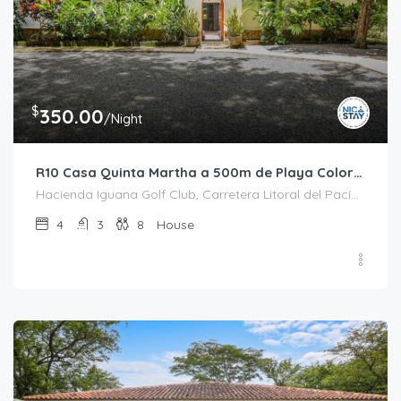
$
350.00
/Night
R10 Casa Quinta Martha a 500m de Playa Colorado
Hacienda Iguana Golf Club, Carretera Litoral del Pacífico, El Limón, Tola, Rivas, 48500, Nicaragua
4
3
8
House