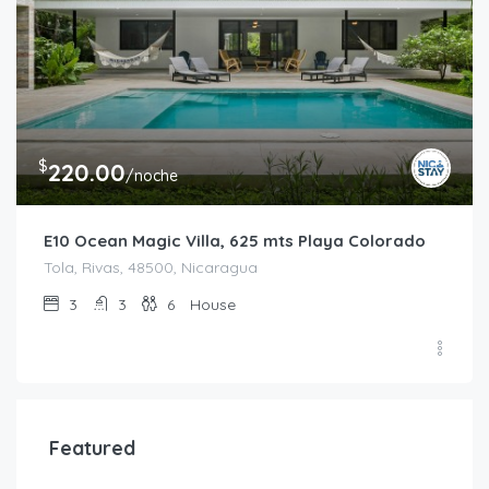
$
220.00
/noche
E10 Ocean Magic Villa, 625 mts Playa Colorado
Tola, Rivas, 48500, Nicaragua
3
3
6
House
Featured