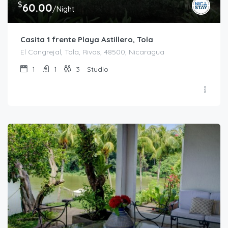
$
60.00
/Night
Casita 1 frente Playa Astillero, Tola
El Cangrejal, Tola, Rivas, 48500, Nicaragua
1
1
3
Studio