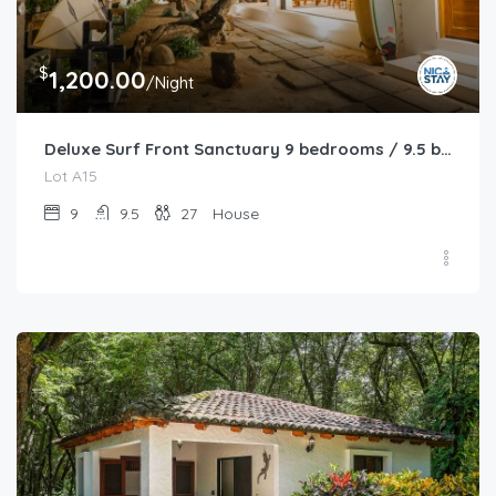
$
1,200.00
/Night
Deluxe Surf Front Sanctuary 9 bedrooms / 9.5 bathrooms
Lot A15
9
9.5
27
House