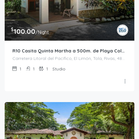
$
100.00
/Night
R10 Casita Quinta Martha a 500m. de Playa Colorado
Carretera Litoral del Pacífico, El Limón, Tola, Rivas, 48500, Nicaragua
1
1
1
Studio