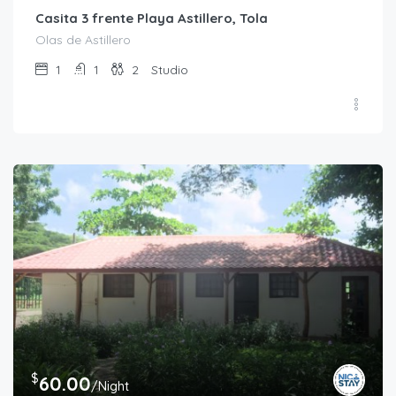
Casita 3 frente Playa Astillero, Tola
Olas de Astillero
1
1
2
Studio
$
60.00
/Night