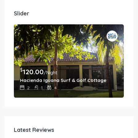
Slider
$
$
120.00
4
/Night
Hacienda Iguana Surf & Golf Cottage
Cas
2
1
4
Latest Reviews