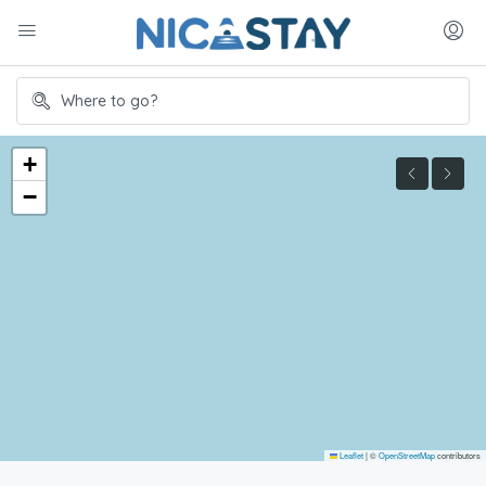
+
−
Leaflet
|
©
OpenStreetMap
contributors