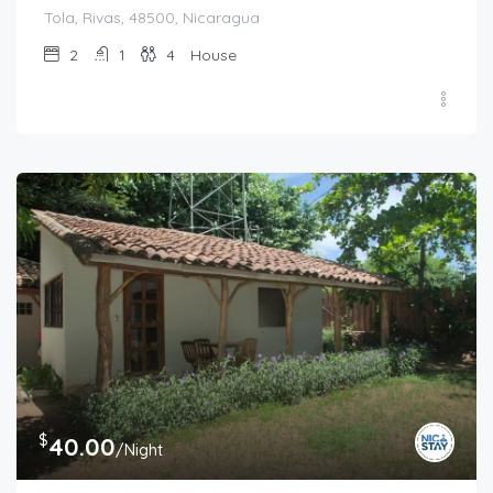
Tola, Rivas, 48500, Nicaragua
2
1
4
House
$
40.00
/Night